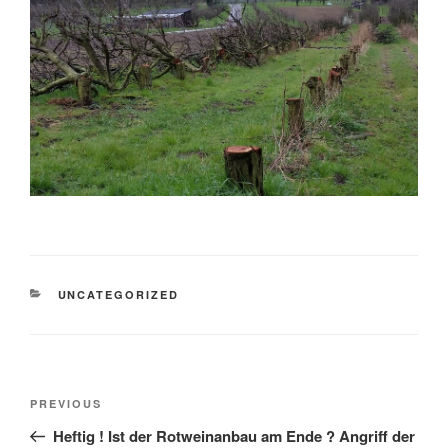
CATEGORIES
UNCATEGORIZED
Post
Previous
PREVIOUS
navigation
Post
Heftig ! Ist der Rotweinanbau am Ende ? Angriff der