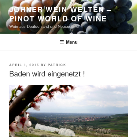
Skip
JOHNER WEIN WELTEN –
to
PINOT WORLD OF WINE
content
Wein aus Deutschland und Neuseeland
Menu
POSTED
APRIL 1, 2015
BY
PATRICK
ON
Baden wird eingenetzt !