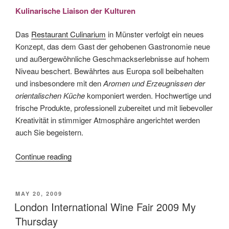
Kulinarische Liaison der Kulturen
Das
Restaurant Culinarium
in Münster verfolgt ein neues
Konzept, das dem Gast der gehobenen Gastronomie neue
und außergewöhnliche Geschmackserlebnisse auf hohem
Niveau beschert. Bewährtes aus Europa soll beibehalten
und insbesondere mit den
Aromen und Erzeugnissen der
orientalischen Küche
komponiert werden. Hochwertige und
frische Produkte, professionell zubereitet und mit liebevoller
Kreativität in stimmiger Atmosphäre angerichtet werden
auch Sie begeistern.
Continue reading
“Einladung
zum
Degustationsmenu
im
POSTED
MAY 20, 2009
ON
London International Wine Fair 2009 My
Culinarium
Münster
Thursday