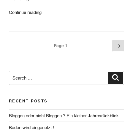
Continue reading
“My
first
day
at
the
Posts
Next
Page
1
London
page
navigation
International
Wine
Fair
Search
2009”
Search
for:
RECENT POSTS
Bloggen oder nicht Bloggen ? Ein kleiner Jahresrückblick.
Baden wird eingenetzt !