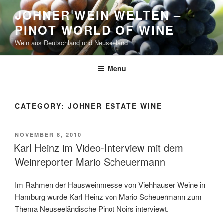
Skip
JOHNER WEIN WELTEN –
to
PINOT WORLD OF WINE
content
Wein aus Deutschland und Neuseeland
Menu
CATEGORY:
JOHNER ESTATE WINE
POSTED
NOVEMBER 8, 2010
ON
Karl Heinz im Video-Interview mit dem
Weinreporter Mario Scheuermann
Im Rahmen der Hausweinmesse von Viehhauser Weine in
Hamburg wurde Karl Heinz von Mario Scheuermann zum
Thema Neuseeländische Pinot Noirs interviewt.