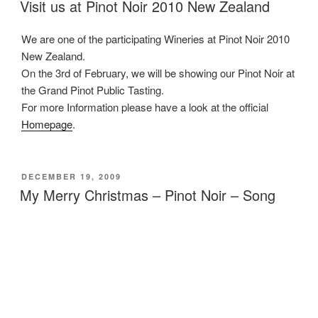
ON
Visit us at Pinot Noir 2010 New Zealand
–
Unser
Probepaket.”
We are one of the participating Wineries at Pinot Noir 2010
New Zealand.
On the 3rd of February, we will be showing our Pinot Noir at
the Grand Pinot Public Tasting.
For more Information please have a look at the official
Homepage
.
POSTED
DECEMBER 19, 2009
ON
My Merry Christmas – Pinot Noir – Song