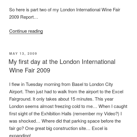
am
10.6.2009”
So here is part two of my London International Wine Fair
2009 Report…
Continue reading
“London
International
Wine
Fair
POSTED
MAY 13, 2009
ON
My first day at the London International
2009
My
Wine Fair 2009
Thursday”
I flew in Tuesday morning from Basel to London City
Airport. Then just had to walk from the airport to the Excel
Fairground. It only takes about 15 minutes. This year
London seems almost freezing cold to me… When I caught
first sight of the Exhibition Halls (remember my Video?) I
was shocked… Where did that parking space before the
fair go? One great big construction site… Excel is
expanding!