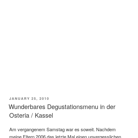
POSTED
JANUARY 25, 2010
ON
Wunderbares Degustationsmenu in der
Osteria / Kassel
Am vergangenem Samstag war es soweit. Nachdem
meine Eltern 2006 das letzte Mal einen unvergesslichen