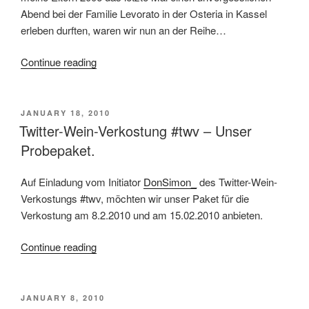
Abend bei der Familie Levorato in der Osteria in Kassel
erleben durften, waren wir nun an der Reihe…
Continue reading
“Wunderbares
Degustationsmenu
in
der
POSTED
JANUARY 18, 2010
ON
Twitter-Wein-Verkostung #twv – Unser
Osteria
/
Probepaket.
Kassel”
Auf Einladung vom Initiator
DonSimon_
des Twitter-Wein-
Verkostungs #twv, möchten wir unser Paket für die
Verkostung am 8.2.2010 und am 15.02.2010 anbieten.
Continue reading
“Twitter-
Wein-
Verkostung
#twv
POSTED
JANUARY 8, 2010