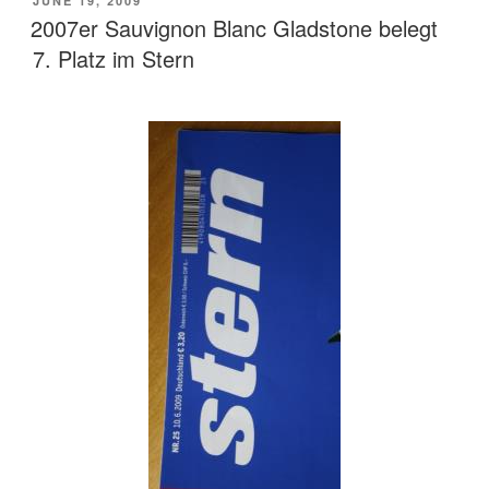
POSTED
JUNE 19, 2009
ON
2007er Sauvignon Blanc Gladstone belegt
7. Platz im Stern