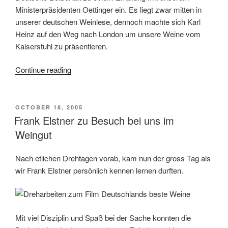
Ministerpräsidenten Oettinger ein. Es liegt zwar mitten in
unserer deutschen Weinlese, dennoch machte sich Karl
Heinz auf den Weg nach London um unsere Weine vom
Kaiserstuhl zu präsentieren.
Continue reading
“Empfang
in
der
Deutschen
POSTED
OCTOBER 18, 2005
ON
Frank Elstner zu Besuch bei uns im
Botschaft
in
Weingut
London
am
Nach etlichen Drehtagen vorab, kam nun der gross Tag als
2.10.2008”
wir Frank Elstner persönlich kennen lernen durften.
Mit viel Disziplin und Spaß bei der Sache konnten die