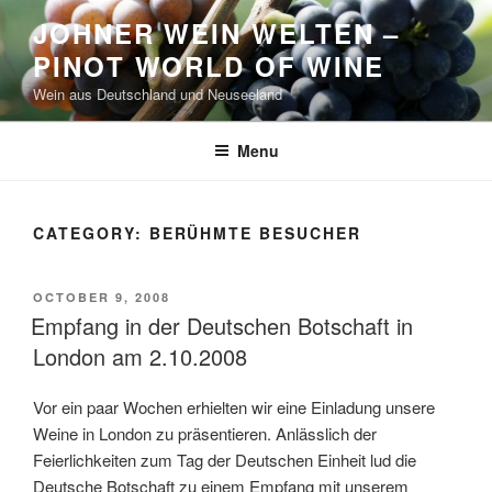
Skip
JOHNER WEIN WELTEN –
to
PINOT WORLD OF WINE
content
Wein aus Deutschland und Neuseeland
Menu
CATEGORY:
BERÜHMTE BESUCHER
POSTED
OCTOBER 9, 2008
ON
Empfang in der Deutschen Botschaft in
London am 2.10.2008
Vor ein paar Wochen erhielten wir eine Einladung unsere
Weine in London zu präsentieren. Anlässlich der
Feierlichkeiten zum Tag der Deutschen Einheit lud die
Deutsche Botschaft zu einem Empfang mit unserem