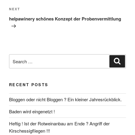
Next
NEXT
Post
helpawinery schönes Konzept der Probenvermittlung
Search
Search
for:
RECENT POSTS
Bloggen oder nicht Bloggen ? Ein kleiner Jahresrückblick.
Baden wird eingenetzt !
Heftig ! Ist der Rotweinanbau am Ende ? Angriff der
Kirschessigfliegen !!!