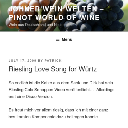
Skip
JOHNER WEIN WELTEN –
to
PINOT WORLD OF WINE
content
Wein aus Deutschland und Neuseeland
Menu
POSTED
JULY 17, 2009
BY
PATRICK
ON
Riesling Love Song for Würtz
So endlich ist die Katze aus dem Sack und Dirk hat sein
Riesling Cola Schoppen Video
veröffentlicht… Allerdings
erst eine Disco Version.
Es freut mich vor allem riesig, dass ich mit einer ganz
bestimmten Komponente dazu beitragen konnte.