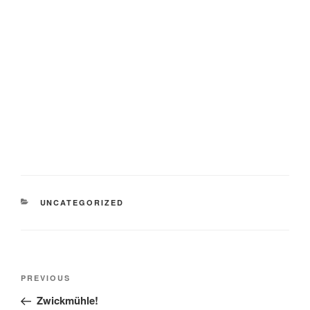
CATEGORIES
UNCATEGORIZED
Post
Previous
PREVIOUS
navigation
Post
Zwickmühle!