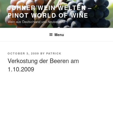
Skip
JOHNER WEIN WELTEN –
to
PINOT WORLD OF WINE
content
Wein aus Deutschland und Neuseeland
Menu
POSTED
OCTOBER 3, 2009
BY
PATRICK
ON
Verkostung der Beeren am
1.10.2009