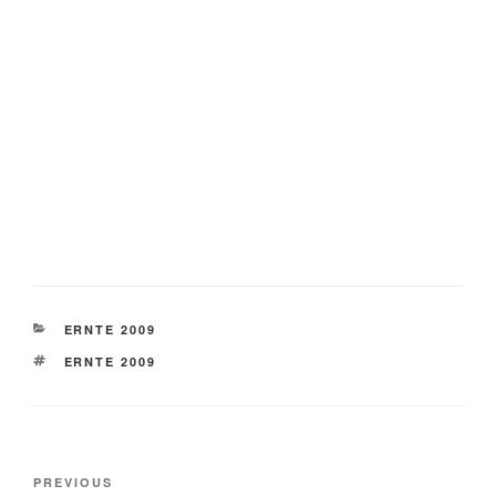
CATEGORIES
ERNTE 2009
TAGS
ERNTE 2009
Post
Previous
PREVIOUS