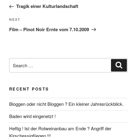
navigation
Post
Tragik einer Kulturlandschaft
Next
NEXT
Post
Film – Pinot Noir Ernte vom 7.10.2009
Search
Search
for:
RECENT POSTS
Bloggen oder nicht Bloggen ? Ein kleiner Jahresrückblick.
Baden wird eingenetzt !
Heftig ! Ist der Rotweinanbau am Ende ? Angriff der
Kirschessigfliegen !!!