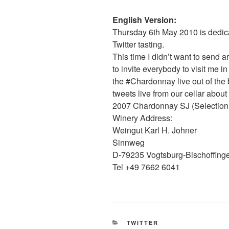
English Version:
Thursday 6th May 2010 is dedic
Twitter tasting.
This time I didn’t want to send a
to invite everybody to visit me 
the #Chardonnay live out of the
tweets live from our cellar about
2007 Chardonnay SJ (Selection
Winery Address:
Weingut Karl H. Johner
Sinnweg
D-79235 Vogtsburg-Bischoffing
Tel +49 7662 6041
CATEGORIES
TWITTER