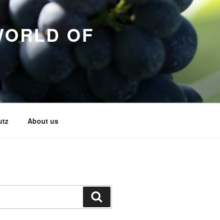
WORLD OF
utz
About us
Search