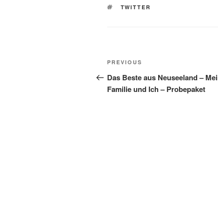
TAGS
TWITTER
Post
Previous
PREVIOUS
navigation
Post
Das Beste aus Neuseeland – Me
Familie und Ich – Probepaket