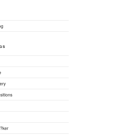
og
GS
e
ery
sitions
?ker