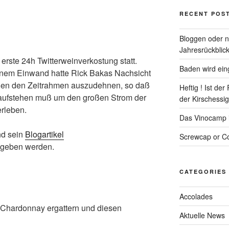
RECENT POS
Bloggen oder ni
Jahresrückblick
erste 24h Twitterweinverkostung statt.
Baden wird eing
em Einwand hatte Rick Bakas Nachsicht
chen den Zeitrahmen auszudehnen, so daß
Heftig ! Ist de
 aufstehen muß um den großen Strom der
der Kirschessigf
rleben.
Das Vinocamp is
nd sein
Blogartikel
Screwcap or Co
geben werden.
CATEGORIES
Accolades
s Chardonnay ergattern und diesen
Aktuelle News