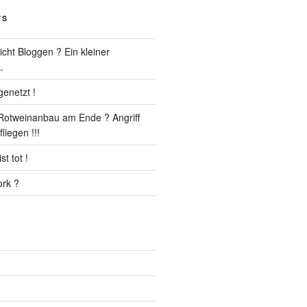
TS
cht Bloggen ? Ein kleiner
.
enetzt !
r Rotweinanbau am Ende ? Angriff
liegen !!!
t tot !
rk ?