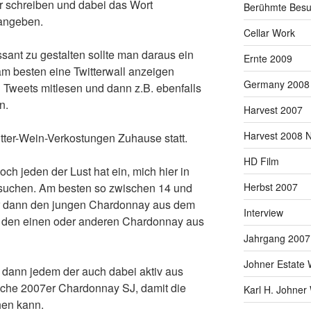
er schreiben und dabei das Wort
Berühmte Besu
angeben.
Cellar Work
ssant zu gestalten sollte man daraus ein
Ernte 2009
 am besten eine Twitterwall anzeigen
Germany 2008
n Tweets mitlesen und dann z.B. ebenfalls
n.
Harvest 2007
Harvest 2008 
itter-Wein-Verkostungen Zuhause statt.
HD Film
ch jeden der Lust hat ein, mich hier in
esuchen. Am besten so zwischen 14 und
Herbst 2007
ir dann den jungen Chardonnay aus dem
Interview
 den einen oder anderen Chardonnay aus
Jahrgang 2007
Johner Estate 
 dann jedem der auch dabei aktiv aus
asche 2007er Chardonnay SJ, damit die
Karl H. Johner
hen kann.