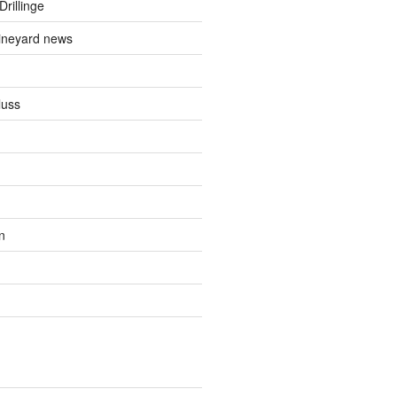
Drillinge
ineyard news
luss
n