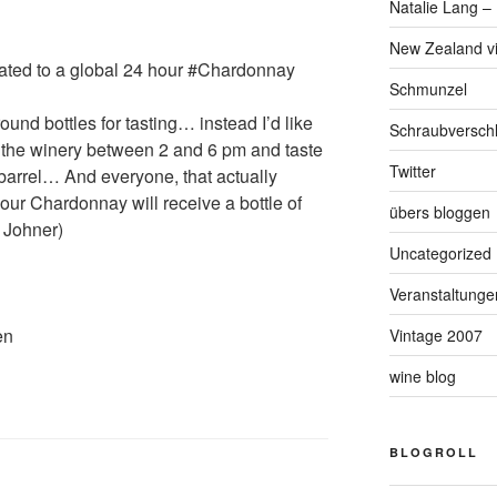
Natalie Lang – 
New Zealand v
ated to a global 24 hour #Chardonnay
Schmunzel
round bottles for tasting… instead I’d like
Schraubversch
in the winery between 2 and 6 pm and taste
Twitter
 barrel… And everyone, that actually
 our Chardonnay will receive a bottle of
übers bloggen
 Johner)
Uncategorized
Veranstaltunge
en
Vintage 2007
wine blog
BLOGROLL