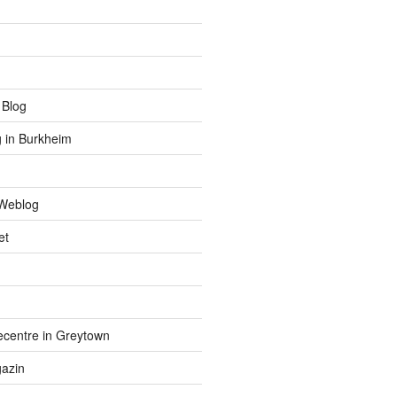
 Blog
 in Burkheim
Weblog
et
centre in Greytown
azin