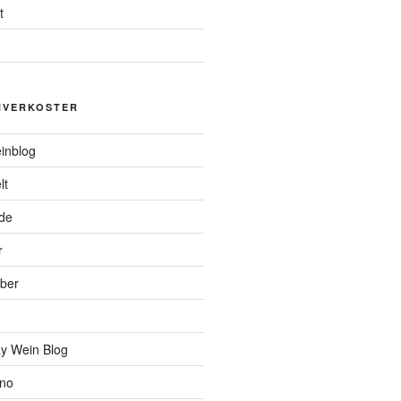
t
NVERKOSTER
inblog
lt
de
r
ber
y Wein Blog
ino