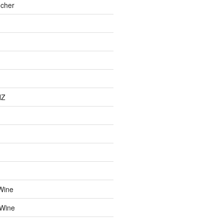
cher
NZ
Wine
 Wine