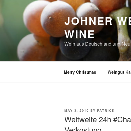
Skip
to
JOHNER WE
content
WINE
Wein aus Deutschland und Neu
Merry Christmas
Weingut Kar
POSTED
MAY 3, 2010
BY
PATRICK
ON
Weltweite 24h #Cha
Verkostung