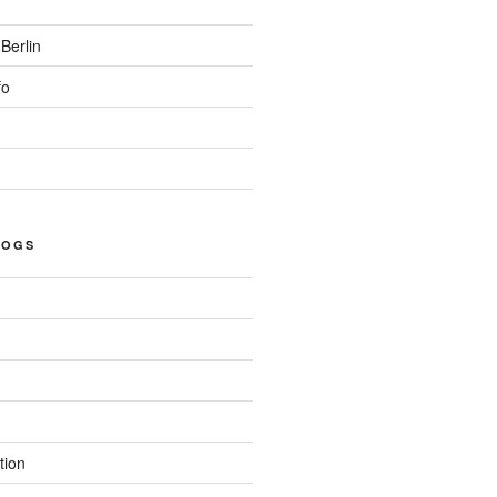
Berlin
fo
LOGS
tion