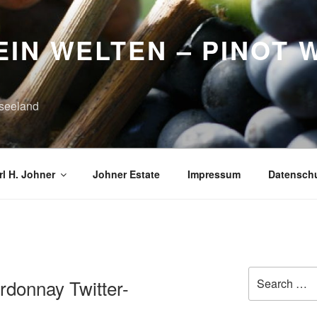
IN WELTEN – PINOT 
seeland
l H. Johner
Johner Estate
Impressum
Datensch
Search
rdonnay Twitter-
for: