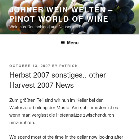
Skip
JOHNER WEIN WELTEN –
to
PINOT WORLD OF WINE
content
Wein aus Deutschland und Neuseeland
Menu
POSTED
OCTOBER 13, 2007
BY
PATRICK
ON
Herbst 2007 sonstiges.. other
Harvest 2007 News
Zum größten Teil sind wir nun im Keller bei der
Weiterverarbeitung der Moste. Am schlimmsten ist es,
wenn man vergisst die Hefeansätze zwischendurch
umzurühren.
We spend most of the time in the cellar now looking after