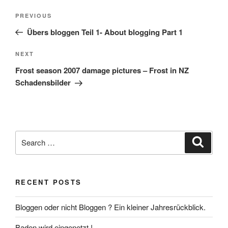
Post
Previous
PREVIOUS
navigation
Post
Übers bloggen Teil 1- About blogging Part 1
Next
NEXT
Post
Frost season 2007 damage pictures – Frost in NZ
Schadensbilder
Search
Search
for:
RECENT POSTS
Bloggen oder nicht Bloggen ? Ein kleiner Jahresrückblick.
Baden wird eingenetzt !