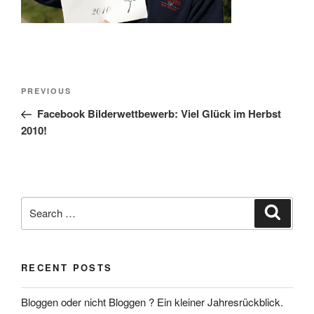
Post
Previous
PREVIOUS
navigation
Post
Facebook Bilderwettbewerb: Viel Glück im Herbst
2010!
Search
Search
for:
RECENT POSTS
Bloggen oder nicht Bloggen ? Ein kleiner Jahresrückblick.