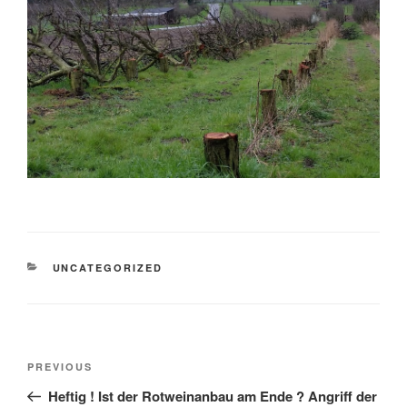
CATEGORIES
UNCATEGORIZED
Post
Previous
PREVIOUS
navigation
Post
Heftig ! Ist der Rotweinanbau am Ende ? Angriff der