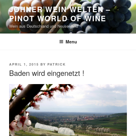
Skip
JOHNER WEIN WELTEN –
to
PINOT WORLD OF WINE
content
Wein aus Deutschland und Neuseeland
Menu
POSTED
APRIL 1, 2015
BY
PATRICK
ON
Baden wird eingenetzt !