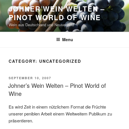
Skip
JOHNER WEIN WELTEN –
to
PINOT WORLD OF WINE
content
Wein aus Deutschland und Neuseeland
Menu
CATEGORY:
UNCATEGORIZED
POSTED
SEPTEMBER 10, 2007
ON
Johner’s Wein Welten – Pinot World of
Wine
Es wird Zeit in einem nützlichem Format die Früchte
unserer peniblen Arbeit einem Weltweitem Publikum zu
präsentieren.