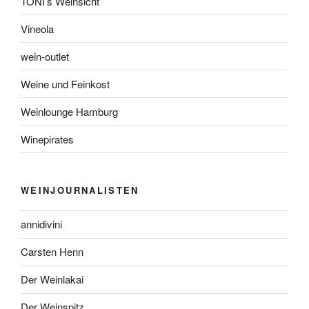
TONI’s Weinsicht
Vineola
wein-outlet
Weine und Feinkost
Weinlounge Hamburg
Winepirates
WEINJOURNALISTEN
annidivini
Carsten Henn
Der Weinlakai
Der Weinspitz