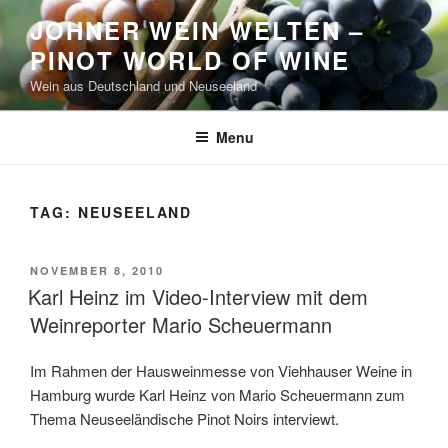
Skip
JOHNER WEIN WELTEN –
to
PINOT WORLD OF WINE
content
Wein aus Deutschland und Neuseeland
Menu
TAG:
NEUSEELAND
POSTED
NOVEMBER 8, 2010
ON
Karl Heinz im Video-Interview mit dem
Weinreporter Mario Scheuermann
Im Rahmen der Hausweinmesse von Viehhauser Weine in
Hamburg wurde Karl Heinz von Mario Scheuermann zum
Thema Neuseeländische Pinot Noirs interviewt.