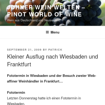
Skip
JOHNER WEIN WELTEN –
to
PINOT WORLD OF WINE
content
Wein aus Deutschland und Neuseeland
Menu
POSTED
SEPTEMBER 21, 2009
BY
PATRICK
ON
Kleiner Ausflug nach Wiesbaden und
Franktfurt
Fototermin in Wiesbaden und der Besuch zweier Web-
affiner Weinhändler in Frankfurt…
Fototermin
Letzten Donnerstag hatte ich einen Fototermin in
Wiesbaden.