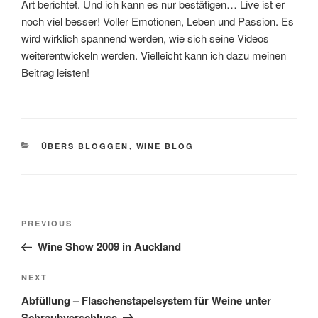
Art berichtet. Und ich kann es nur bestätigen… Live ist er
noch viel besser! Voller Emotionen, Leben und Passion. Es
wird wirklich spannend werden, wie sich seine Videos
weiterentwickeln werden. Vielleicht kann ich dazu meinen
Beitrag leisten!
CATEGORIES
ÜBERS BLOGGEN
,
WINE BLOG
Post
Previous
PREVIOUS
navigation
Post
Wine Show 2009 in Auckland
Next
NEXT
Post
Abfüllung – Flaschenstapelsystem für Weine unter
Schraubverschluss