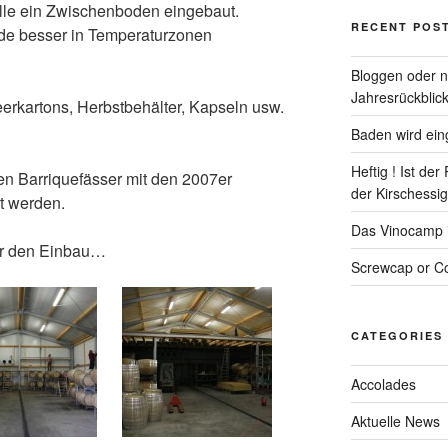
alle ein Zwischenboden eingebaut.
RECENT POS
e besser in Temperaturzonen
Bloggen oder ni
Jahresrückblick
eerkartons, Herbstbehälter, Kapseln usw.
Baden wird eing
Heftig ! Ist de
en Barriquefässer mit den 2007er
der Kirschessigf
t werden.
Das Vinocamp is
ber den Einbau…
Screwcap or Co
CATEGORIES
Accolades
Aktuelle News