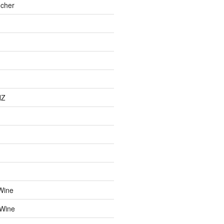
cher
NZ
Wine
 Wine