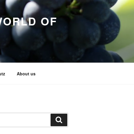
WORLD OF
utz
About us
Search