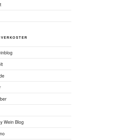
t
NVERKOSTER
inblog
lt
de
r
ber
y Wein Blog
ino