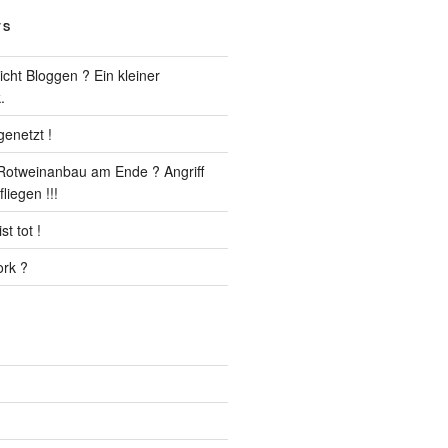
TS
cht Bloggen ? Ein kleiner
.
enetzt !
r Rotweinanbau am Ende ? Angriff
liegen !!!
t tot !
rk ?