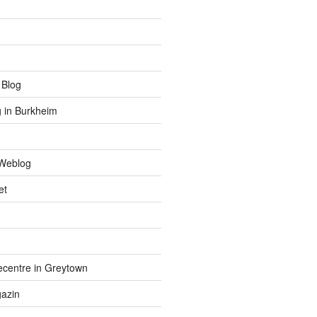
 Blog
 in Burkheim
Weblog
et
centre in Greytown
azin