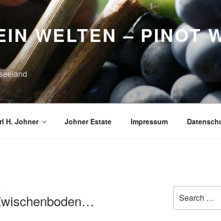
IN WELTEN – PINOT 
seeland
l H. Johner
Johner Estate
Impressum
Datensch
K
Search
 Zwischenboden…
for: