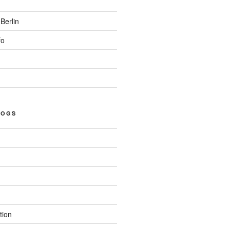
Berlin
fo
LOGS
tion