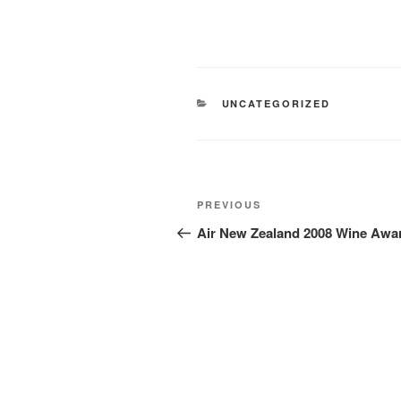
CATEGORIES
UNCATEGORIZED
Post
Previous
PREVIOUS
navigation
Post
Air New Zealand 2008 Wine Awa