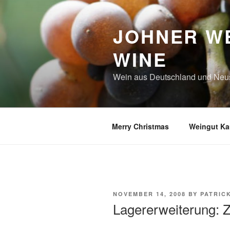
Skip
to
JOHNER WE
content
WINE
Wein aus Deutschland und Neu
Merry Christmas
Weingut Kar
POSTED
NOVEMBER 14, 2008
BY
PATRIC
ON
Lagererweiterung: