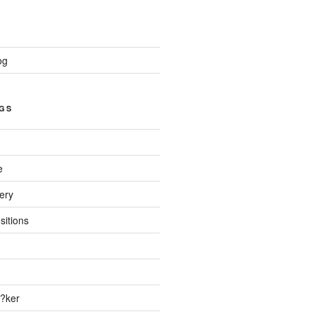
og
GS
e
ery
sitions
?ker