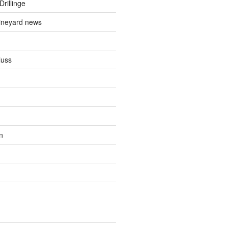
Drillinge
ineyard news
luss
n