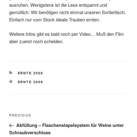
ausruhen. Wenigstens ist die Lese entspannt und
gemütlich. Wir benötigen nicht einmal unseren Sortiertisch.
Einfach nur vom Stock ideale Trauben ernten.
Weitere Infos gibt es bald noch per Video… Muß den Film
aber zuerst noch scheiden.
CATEGORIES
ERNTE 2009
TAGS
ERNTE 2009
Post
Previous
PREVIOUS
navigation
Post
Abfüllung – Flaschenstapelsystem für Weine unter
Schraubverschluss