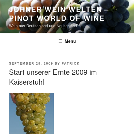
Skip
JOHNER WEIN WELTEN –
to
PINOT WORLD OF WINE
content
Wein aus Deutschland und Neuseeland
Menu
POSTED
SEPTEMBER 25, 2009
BY
PATRICK
ON
Start unserer Ernte 2009 im
Kaiserstuhl