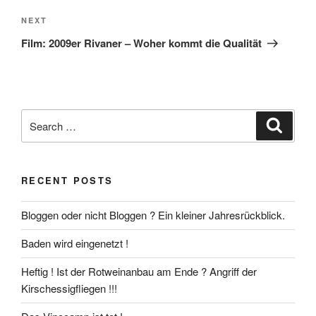
Next
NEXT
Post
Film: 2009er Rivaner – Woher kommt die Qualität
Search
Search
for:
RECENT POSTS
Bloggen oder nicht Bloggen ? Ein kleiner Jahresrückblick.
Baden wird eingenetzt !
Heftig ! Ist der Rotweinanbau am Ende ? Angriff der
Kirschessigfliegen !!!