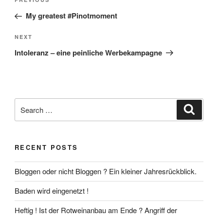
Previous
navigation
Post
My greatest #Pinotmoment
Next
NEXT
Post
Intoleranz – eine peinliche Werbekampagne
Search
Search
for:
RECENT POSTS
Bloggen oder nicht Bloggen ? Ein kleiner Jahresrückblick.
Baden wird eingenetzt !
Heftig ! Ist der Rotweinanbau am Ende ? Angriff der