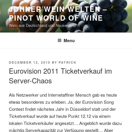
Skip
JOHNER WEIN WELTEN –
to
PINOT WORLD OF WINE
content
Wein aus Deutschland und Neuseeland
Menu
POSTED
DECEMBER 12, 2010
BY
PATRICK
ON
Eurovision 2011 Ticketverkauf im
Server-Chaos
Als Netzwerker und Internetaffiner Mensch gab es heute
etwas besonderes zu erleben.
Ja, der Eurovision Song
Contest findet nächstes Jahr in Düsseldorf statt und der
Ticketverkauf wurde auf heute Punkt 12.12 via einem
lokalen Ticketverkäufer angesetzt… Angeblich wurde dazu
mächtig Serverkapazität zur Verfügung gestellt… Aber