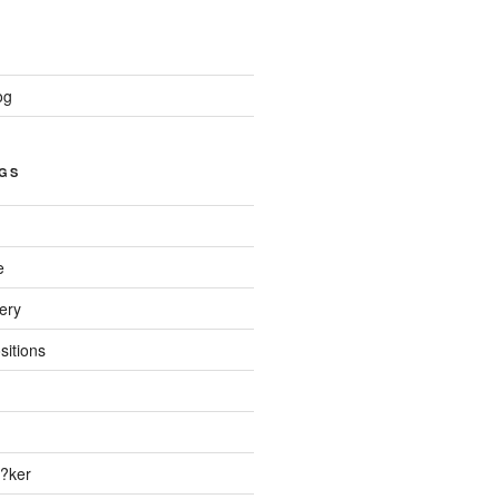
og
GS
e
ery
sitions
?ker