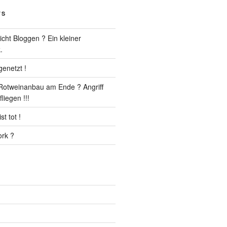
TS
cht Bloggen ? Ein kleiner
.
enetzt !
r Rotweinanbau am Ende ? Angriff
liegen !!!
t tot !
rk ?