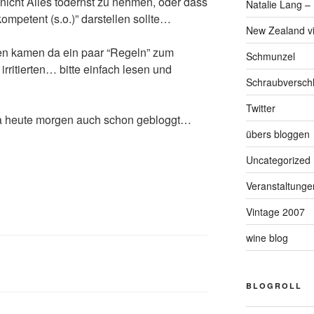
 nicht Alles todernst zu nehmen, oder dass
Natalie Lang – 
kompetent (s.o.)” darstellen sollte…
New Zealand v
n kamen da ein paar “Regeln” zum
Schmunzel
rritierten… bitte einfach lesen und
Schraubversch
Twitter
 heute morgen auch schon gebloggt…
übers bloggen
Uncategorized
Veranstaltunge
Vintage 2007
wine blog
BLOGROLL