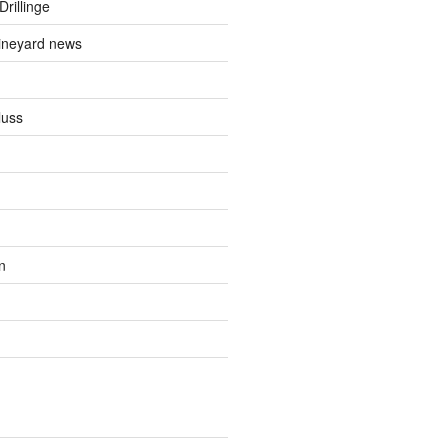
Drillinge
ineyard news
luss
n