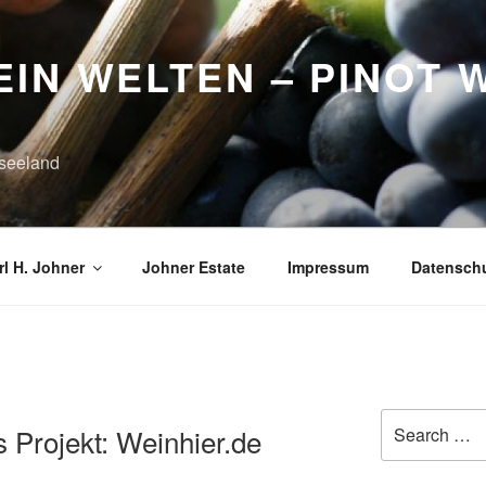
IN WELTEN – PINOT 
seeland
l H. Johner
Johner Estate
Impressum
Datensch
Search
s Projekt: Weinhier.de
for: