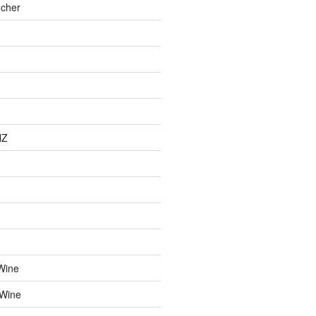
cher
NZ
Wine
 Wine