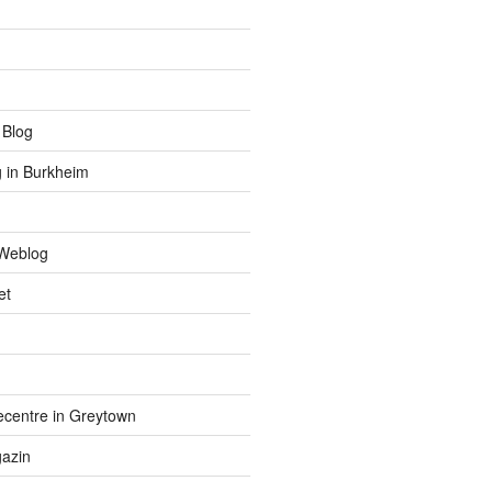
 Blog
 in Burkheim
Weblog
et
centre in Greytown
azin