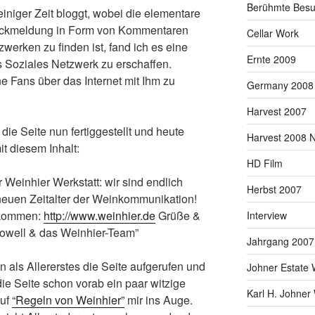
Berühmte Besu
iniger Zeit bloggt, wobei die elementare
Rückmeldung in Form von Kommentaren
Cellar Work
zwerken zu finden ist, fand ich es eine
Ernte 2009
s Soziales Netzwerk zu erschaffen.
ne Fans über das Internet mit Ihm zu
Germany 2008
Harvest 2007
ie Seite nun fertiggestellt und heute
Harvest 2008 
it diesem Inhalt:
HD Film
Weinhier Werkstatt: wir sind endlich
Herbst 2007
neuen Zeitalter der Weinkommunikation!
u kommen:
http://www.weinhier.de
Grüße &
Interview
Howell & das Weinhier-Team”
Jahrgang 2007
 als Allererstes die Seite aufgerufen und
Johner Estate 
ie Seite schon vorab ein paar witzige
Karl H. Johner
auf
“Regeln von Weinhier”
mir ins Auge.