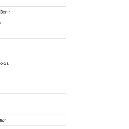
Berlin
fo
LOGS
tion