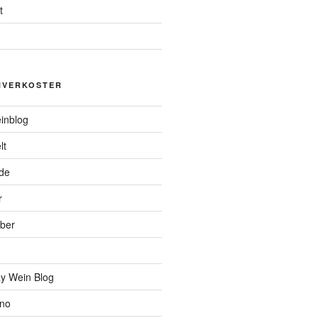
t
NVERKOSTER
inblog
lt
de
r
ber
y Wein Blog
ino