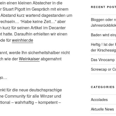
ein einen kleinen Abstecher in die
RECENT POS
 Stuart Pigott im Gespräch mit einem
s Abstand kurz wartend dagestanden um
Bloggen oder ni
 wechseln… “Habe keine Zeit…” aber
Jahresrückblick
 kurz für seinen Artikel im Decanter
 hatte. Daraufhin erhielten wir einen
Baden wird eing
ode für
weinhier.de
Heftig ! Ist de
der Kirschessigf
nnt, werde Ihn sicherheitshalber nicht
ich wie der
Weinkaiser
abgemahnt
Das Vinocamp is
Screwcap or Co
ogo…
CATEGORIES
unkt für die neue deutschsprachige
ne Community für alle Winzer und
Accolades
tional – wahrhaftig – kompetent –
Aktuelle News