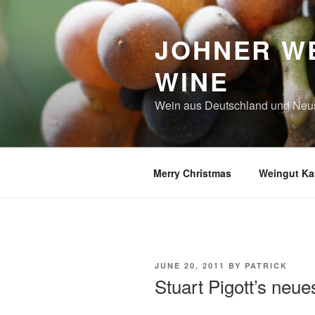
Skip
to
JOHNER WE
content
WINE
Wein aus Deutschland und Neu
Merry Christmas
Weingut Kar
POSTED
JUNE 20, 2011
BY
PATRICK
ON
Stuart Pigott’s neue