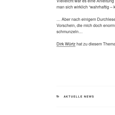
Vielleicht war es eine Anleitung
man sich wirklich “wahrhaftig – 
… Aber nach einigem Durchlese
Vorschein, die mich doch enorm i
schmunzeln…
Dirk Würtz
hat zu diesem Thema
CATEGORIES
AKTUELLE NEWS