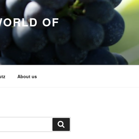
WORLD OF
utz
About us
Search