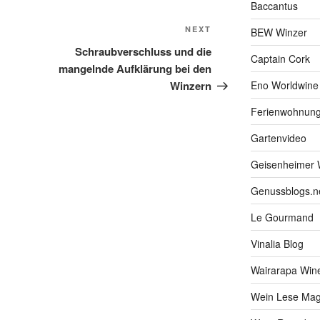
Baccantus
NEXT
Next
BEW Winzer
Post
Schraubverschluss und die
Captain Cork
mangelnde Aufklärung bei den
Winzern
Eno Worldwine
Ferienwohnung
Gartenvideo
Geisenheimer 
Genussblogs.n
Le Gourmand
Vinalia Blog
Wairarapa Wine
Wein Lese Mag