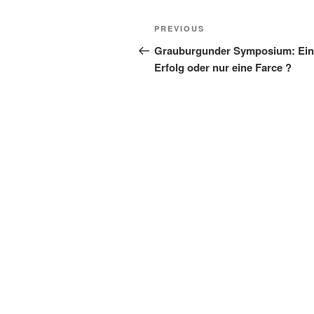
Post
Previous
PREVIOUS
navigation
Post
Grauburgunder Symposium: Ein
Erfolg oder nur eine Farce ?