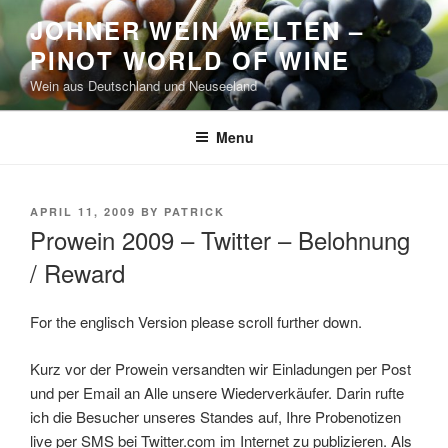
Skip
JOHNER WEIN WELTEN –
to
PINOT WORLD OF WINE
content
Wein aus Deutschland und Neuseeland
Menu
POSTED
APRIL 11, 2009
BY
PATRICK
ON
Prowein 2009 – Twitter – Belohnung
/ Reward
For the englisch Version please scroll further down.
Kurz vor der Prowein versandten wir Einladungen per Post
und per Email an Alle unsere Wiederverkäufer. Darin rufte
ich die Besucher unseres Standes auf, Ihre Probenotizen
live per SMS bei Twitter.com im Internet zu publizieren. Als