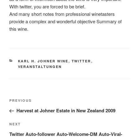
With twitter, you are forced to be brief.
And many short notes from professional winetasters
provide a complex and wonderful objective Summary of
this wine.
CATEGORIES
KARL H. JOHNER WINE
,
TWITTER
,
VERANSTALTUNGEN
Post
Previous
PREVIOUS
navigation
Post
Harvest at Johner Estate in New Zealand 2009
Next
NEXT
Post
Twitter Auto-follower Auto-Welcome-DM Auto-Viral-