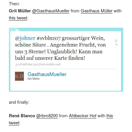
Then:
Grit Müller
@GasthausMueller
from
Gasthaus Müller
with
this tweet
:
and finally:
René Blanco
@rbm8200
from
Ahlbecker Hof
with
this
tweet
: